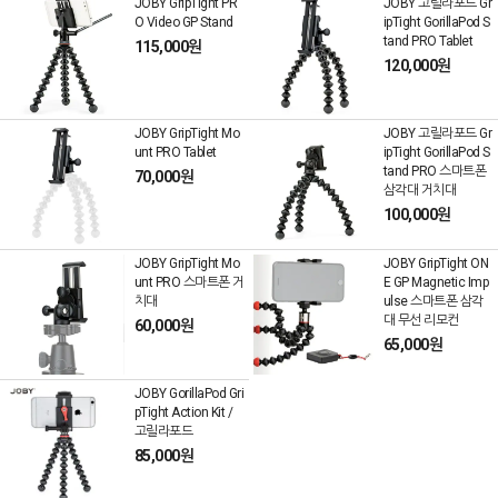
JOBY GripTight PR
JOBY 고릴라포드 Gr
O Video GP Stand
ipTight GorillaPod S
tand PRO Tablet
115,000원
120,000원
JOBY GripTight Mo
JOBY 고릴라포드 Gr
unt PRO Tablet
ipTight GorillaPod S
tand PRO 스마트폰
70,000원
삼각대 거치대
100,000원
JOBY GripTight Mo
JOBY GripTight ON
unt PRO 스마트폰 거
E GP Magnetic Imp
치대
ulse 스마트폰 삼각
대 무선 리모컨
60,000원
65,000원
JOBY GorillaPod Gri
pTight Action Kit /
고릴라포드
85,000원