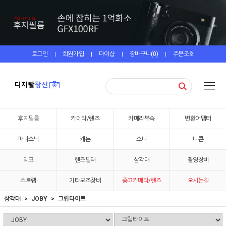
로그인
회원가입
마이샵
장바구니(
0
)
주문조회
|
|
|
|
후지필름
카메라/렌즈
카메라부속
변환어댑터
파나소닉
캐논
소니
니콘
리코
렌즈필터
삼각대
촬영장비
스트랩
기타보조장비
중고카메라/렌즈
오시는길
삼각대
JOBY
그립타이트