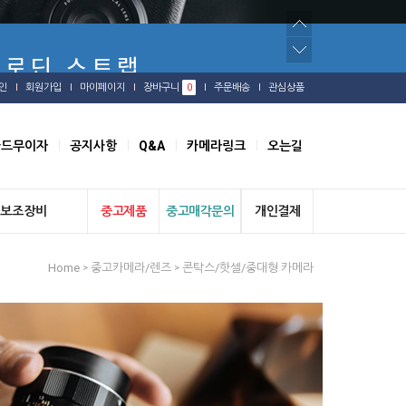
인
회원가입
마이페이지
장바구니
0
주문배송
관심상품
카드무이자
공지사항
Q&A
카메라링크
오는길
보조장비
중고제품
중고매각문의
개인결제
Home
중고카메라/렌즈
콘탁스/핫셀/중대형 카메라
>
>