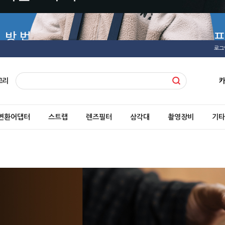
로그
고리
변환어댑터
스트랩
렌즈필터
삼각대
촬영장비
기타