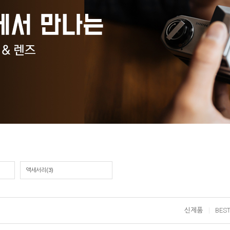
액세서리
(3)
신제품
BES