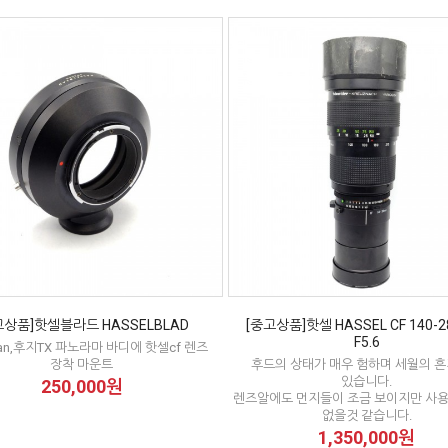
고상품]핫셀블라드 HASSELBLAD
[중고상품]핫셀 HASSEL CF 140-
F5.6
an,후지TX 파노라마 바디에 핫셀cf 렌즈
장착 마운트
후드의 상태가 매우 험하며 세월의 
있습니다.
250,000원
렌즈알에도 먼지들이 조금 보이지만 사
없을것 같습니다.
1,350,000원