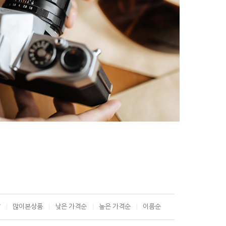
T
많이본상품
낮은 가격순
높은 가격순
이름순