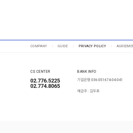
COMPANY
GUIDE
PRIVACY POLICY
AGREEME
CS CENTER
BANK INFO
02.776.5225
기업은행 036-051674-04-041
02.774.8065
예금주 : 김두호