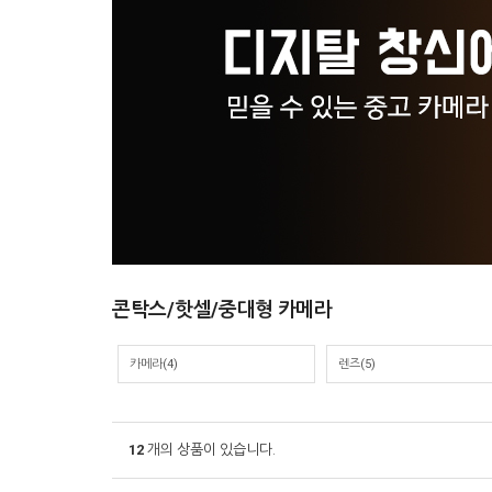
콘탁스/핫셀/중대형 카메라
카메라
(4)
렌즈
(5)
12
개의 상품이 있습니다.