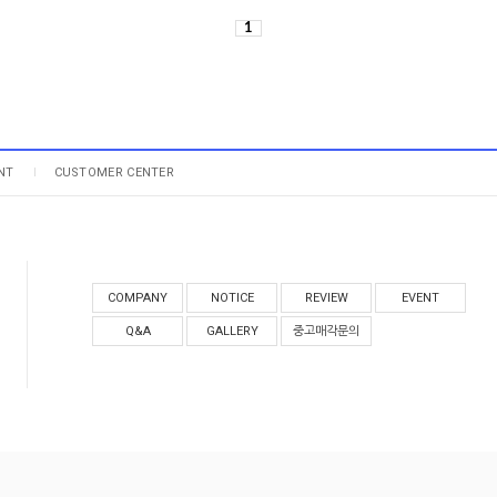
1
NT
CUSTOMER CENTER
COMPANY
NOTICE
REVIEW
EVENT
Q&A
GALLERY
중고매각문의