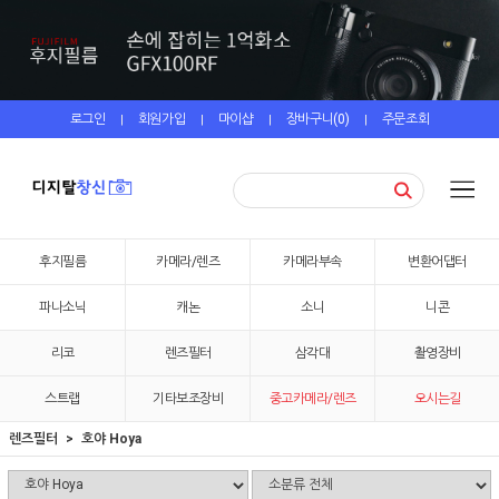
로그인
회원가입
마이샵
장바구니(
0
)
주문조회
|
|
|
|
후지필름
카메라/렌즈
카메라부속
변환어댑터
파나소닉
캐논
소니
니콘
리코
렌즈필터
삼각대
촬영장비
스트랩
기타보조장비
중고카메라/렌즈
오시는길
렌즈필터
호야 Hoya