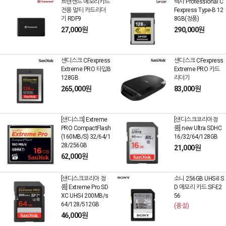
트랜센드 메모리카드
렉사 Professional C
전용 멀티 카드리더
Fexpress Type-B 12
기 RDF9
8GB(정품)
27,000원
290,000원
샌디스크 CFexpress
샌디스크 CFexpress
Extreme PRO 타입B
Extreme PRO 카드
128GB
리더기
265,000원
83,000원
[샌디스크] Extreme
[샌디스크코리아정
PRO CompactFlash
품] new Ultra SDHC
(160MB/S) 32/64/1
16/32/64/128GB
28/256GB
21,000원
62,000원
[샌디스크코리아 정
소니 256GB UHS-II S
품] Extreme Pro SD
D 메모리 카드 SF-E2
XC UHS-I 200MB/s
56
64/128/512GB
(품절)
46,000원