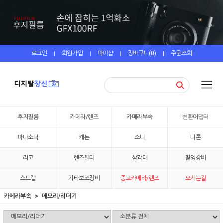
로그인
회원가입
마이샵
장바구니(
0
)
주문조회
|
|
|
|
후지필름
카메라/렌즈
카메라부속
변환어댑터
파나소닉
캐논
소니
니콘
리코
렌즈필터
삼각대
촬영장비
스트랩
기타보조장비
중고카메라/렌즈
오시는길
카메라부속
메모리/리더기