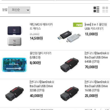
정렬
매틴 MC-5 메모리카
[nexi] 3 in 1 올인원
드 케이스
USB 카드리더기
13,000원
21,200원
14,500원
올인원 멀티 리더기
[샌디스크]SanDisk U
(USB2.0)
ltra Dual USB Drive
64GB (OTG)
8,000원
70,000원
[샌디스크]SanDisk U
[샌디스크]SanDisk U
ltra Dual USB Drive
ltra Dual USB Drive
32GB (OTG)
16GB (OTG)
40,000원
25,000원