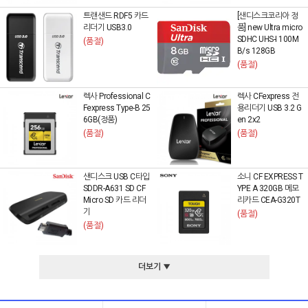
트랜샌드 RDF5 카드
[샌디스크코리아 정
리더기 USB3.0
품] new Ultra micro
SDHC UHS-I 100M
(품절)
B/s 128GB
(품절)
렉사 Professional C
렉사 CFexpress 전
Fexpress Type-B 25
용리더기 USB 3.2 G
6GB(정품)
en 2x2
(품절)
(품절)
샌디스크 USB C타입
소니 CF EXPRESS T
SDDR-A631 SD CF
YPE A 320GB 메모
Micro SD 카드 리더
리카드 CEA-G320T
기
(품절)
(품절)
더보기 ▼