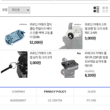
정렬
프로딘 카메라 캡쳐
프로딘 카메라 스트
클립 퀵릴리즈 베이
랩 원형 링 고리 보호
스 단품 백팩 고정 홀
패드 2세트
더 Q386
3,000원
52,000원
프로딘 카메라 스트
씨에스타 카메라 플
랩 삼각 링 고리 2개
레이트 CSP-2D 범용
도브테일 삼각대 플
3,000원
레이트
12,000원
8,200원
COMPANY
PRIVACY POLICY
GUIDE
AGREEMENT
CS CENTER
PC VER.