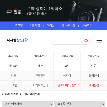
로그인
회원가입
마이샵
장바구니(
0
)
주문조회
|
|
|
|
후지필름
카메라/렌즈
카메라부속
변환어댑터
파나소닉
캐논
소니
니콘
리코
렌즈필터
삼각대
촬영장비
스트랩
기타보조장비
중고카메라/렌즈
오시는길
카메라 스트랩
기타 액세서리