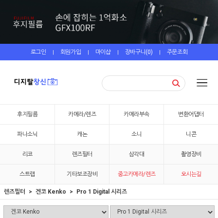
로그인
회원가입
마이샵
장바구니(
0
)
주문조회
|
|
|
|
후지필름
카메라/렌즈
카메라부속
변환어댑터
파나소닉
캐논
소니
니콘
리코
렌즈필터
삼각대
촬영장비
스트랩
기타보조장비
중고카메라/렌즈
오시는길
렌즈필터
겐코 Kenko
Pro 1 Digital 시리즈