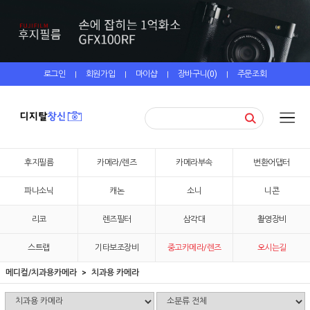
로그인
회원가입
마이샵
장바구니(
0
)
주문조회
|
|
|
|
후지필름
카메라/렌즈
카메라부속
변환어댑터
파나소닉
캐논
소니
니콘
리코
렌즈필터
삼각대
촬영장비
스트랩
기타보조장비
중고카메라/렌즈
오시는길
메디컬/치과용카메라
치과용 카메라